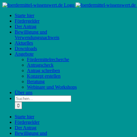
Zum
Inhalt
Starte hier
springen
Fördergelder
Der Antrag
Bewilligung und
Verwendungsnachweis
Aktuelles
Downloads
Angebote
Fördermittelrecherche
Antragscheck
Antrag schreiben
Konzept erstellen
Beratung
Webinare und Workshops
Über uns
Suche
nach:
Starte hier
Fördergelder
Der Antrag
Bewilligung und