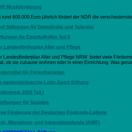
R Musikförderung
t rund 600.000 Euro jährlich fördert der NDR die verschiedenst
nf Stiftungen für Demokratie und Toleranz
iftungen für Einzefallhilfen Teil II
r Landesförderplan Alter und Pflege
r Landesförderplan Alter und Pflege NRW bietet viele Förderm
al, ob sie zuhause wohnen oder in einer Einrichtung. Was genau 
rdermittel für Ferienfreizeiten
e niedersächsische Lotto-Sport-Stiftung
rderpreis 2020 Teil I
Stiftungen für Soziales
ue Förderung der Deutschen Postcode-Lotterie
yl-, Migrations- und Integrationsfonds (AMIF)