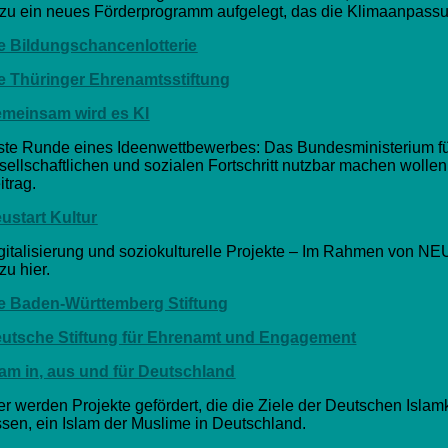
zu ein neues Förderprogramm aufgelegt, das die Klimaanpassung
e Bildungschancenlotterie
e Thüringer Ehrenamtsstiftung
meinsam wird es KI
ste Runde eines Ideenwettbewerbes: Das Bundesministerium für 
sellschaftlichen und sozialen Fortschritt nutzbar machen wollen.
itrag.
ustart Kultur
gitalisierung und soziokulturelle Projekte – Im Rahmen von N
zu hier.
e Baden-Württemberg Stiftung
utsche Stiftung für Ehrenamt und Engagement
lam in, aus und für Deutschland
er werden Projekte gefördert, die die Ziele der Deutschen Islam
ssen, ein Islam der Muslime in Deutschland.