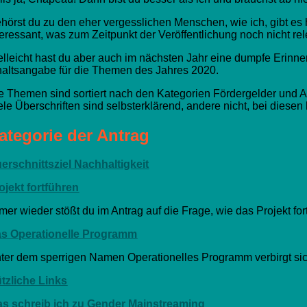
hörst du zu den eher vergesslichen Menschen, wie ich, gibt es hier
teressant, was zum Zeitpunkt der Veröffentlichung noch nicht rel
elleicht hast du aber auch im nächsten Jahr eine dumpfe Erinneru
haltsangabe für die Themen des Jahres 2020.
e Themen sind sortiert nach den Kategorien Fördergelder und An
ele Überschriften sind selbsterklärend, andere nicht, bei diesen
ategorie der Antrag
erschnittsziel Nachhaltigkeit
ojekt fortführen
mer wieder stößt du im Antrag auf die Frage, wie das Projekt for
s Operationelle Programm
ter dem sperrigen Namen Operationelles Programm verbirgt sich e
tzliche Links
s schreib ich zu Gender Mainstreaming