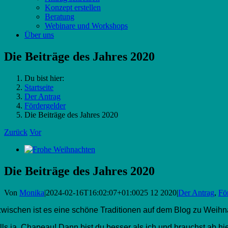
Konzept erstellen
Beratung
Webinare und Workshops
Über uns
Die Beiträge des Jahres 2020
Du bist hier:
Startseite
Der Antrag
Fördergelder
Die Beiträge des Jahres 2020
Zurück
Vor
Zeige
grösseres
Bild
Die Beiträge des Jahres 2020
Von
Monika
|
2024-02-16T16:02:07+01:00
25 12 2020
|
Der Antrag
,
Fö
zwischen ist es eine schöne Traditionen auf dem Blog zu Weihn
lls ja, Chapeau! Dann bist du besser als ich und brauchst ab hie