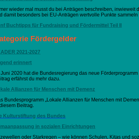
mer wieder mal musst du bei Anträgen beschreiben, inwieweit de
d damit besonders bei EU-Anträgen wertvolle Punkte sammeln 
nf Buchtipps für Fundraising und Fördermittel Teil II
ategorie Fördergelder
EADER 2021-2027
gend erinnert
 Juni 2020 hat die Bundesregierung das neue Förderprogramm ‚J
itrag erfährst du mehr dazu.
kale Allianzen für Menschen mit Demenz
s Bundesprogramm „Lokale Allianzen für Menschen mit Demenz“ g
 diesem Beitrag.
e Kulturstiftung des Bundes
imaanpassung in sozialen Einrichtungen
tzewellen oder Starkregen – wie können Schulen, Kitas und soz