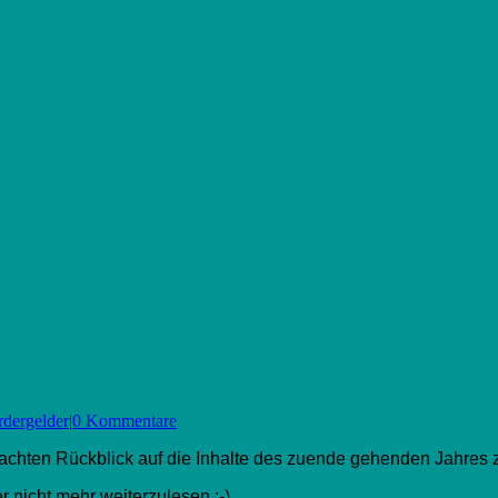
rdergelder
|
0 Kommentare
achten Rückblick auf die Inhalte des zuende gehenden Jahres 
r nicht mehr weiterzulesen ;-)