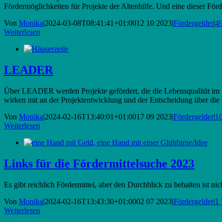
Fördermöglichkeiten für Projekte der Altenhilfe. Und eine dieser Förd
Von
Monika
|
2024-03-08T08:41:41+01:00
12 10 2023
|
Fördergelder
|
4
Weiterlesen
LEADER
Über LEADER werden Projekte gefördert, die die Lebensqualität im l
wirken mit an der Projektentwicklung und der Entscheidung über die 
Von
Monika
|
2024-02-16T13:40:01+01:00
17 09 2023
|
Fördergelder
|
1
Weiterlesen
Links für die Fördermittelsuche 2023
Es gibt reichlich Fördermittel, aber den Durchblick zu behalten ist ni
Von
Monika
|
2024-02-16T13:43:30+01:00
02 07 2023
|
Fördergelder
|
1
Weiterlesen