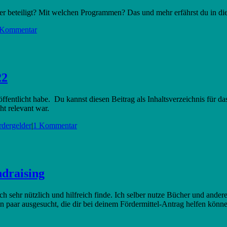
er beteiligt? Mit welchen Programmen? Das und mehr erfährst du in di
 Kommentar
22
ffentlicht habe. Du kannst diesen Beitrag als Inhaltsverzeichnis für das 
ht relevant war.
rdergelder
|
1 Kommentar
draising
 ich sehr nützlich und hilfreich finde. Ich selber nutze Bücher und ande
 paar ausgesucht, die dir bei deinem Fördermittel-Antrag helfen können