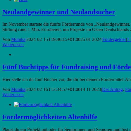
Neulandgewinner und Neulandsucher
Im November startete die fünfte Förderrunde von „Neulandgewinner
Stiftung rund 1 Mio. Eurobereit, um Projekte im Osten Deutschlands 
Von
Monika
|
2024-02-15T19:46:15+01:00
25 01 2024
|
Fördergelder
|
1
Weiterlesen
Fünf Buchtipps für Fundraising und Förder
Hier stelle ich dir fünf Bücher vor, die dir bei deinem Fördermittel-
Von
Monika
|
2024-02-16T13:34:57+01:00
14 11 2023
|
Der Antrag
,
Fö
Weiterlesen
Fördermöglichkeiten Altenhilfe
Planst du ein Projekt mit oder für Seniorinnen und Senioren und bist