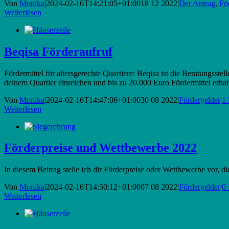
Von
Monika
|
2024-02-16T14:21:05+01:00
18 12 2022
|
Der Antrag
,
Fö
Weiterlesen
Beqisa Förderaufruf
Fördermittel für altersgerechte Quartiere: Beqisa ist die Beratungsst
deinem Quartier einreichen und bis zu 20.000 Euro Fördermittel erhalt
Von
Monika
|
2024-02-16T14:47:06+01:00
30 08 2022
|
Fördergelder
|
1
Weiterlesen
Förderpreise und Wettbewerbe 2022
In diesem Beitrag stelle ich dir Förderpreise oder Wettbewerbe vor, 
Von
Monika
|
2024-02-16T14:50:12+01:00
07 08 2022
|
Fördergelder
|
0
Weiterlesen