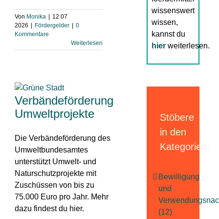
wissenswert
Von
Monika
|
12 07
wissen,
2026
|
Fördergelder
|
0
kannst du
Kommentare
Weiterlesen
hier
weiterlesen.
Verbändeförderung
Umweltprojekte
Stöbere
in den
Die Verbändeförderung des
Kategorien:
Umweltbundesamtes
unterstützt Umwelt- und
Naturschutzprojekte mit
Bewilligung
Zuschüssen von bis zu
und
75.000 Euro pro Jahr. Mehr
Verwendungsnac
dazu findest du hier.
(12)