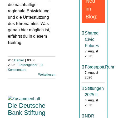
Neu
die nachhaltige
im
regionale Entwicklung
Blog:
und die Unterstützung
des Ehrenamtes. Was
genau hier möglich ist,
Shared
erfährst du in diesem
Civic
Beitrag.
Futures
7. August
2026
Von
Daniel
|
03 06
2026
|
Fördergelder
|
0
Förderpott.Ruhr
Kommentare
7. August
Weiterlesen
2026
Stiftungen
2025 II
4. August
Die Deutsche
2026
Bank Stiftung
NDR