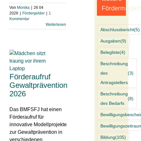
Fördermöglich
Von
Monika
|
26 04
2026
|
Fördergelder
|
1
Kommentar
Weiterlesen
Abschlussbericht
(5)
Ausgaben
(9)
Belegliste
(4)
Beschreibung
des
(3)
Förderaufruf
Antragstellers
Gewaltprävention
2026
Beschreibung
(8)
des Bedarfs
Das BMFSFJ hat einen
Bewilligungsbeschei
Förderaufruf für
innovative Modellprojekte
Bewilligungszeitrau
zur Gewaltprävention in
Bildung
(105)
verschiedenen