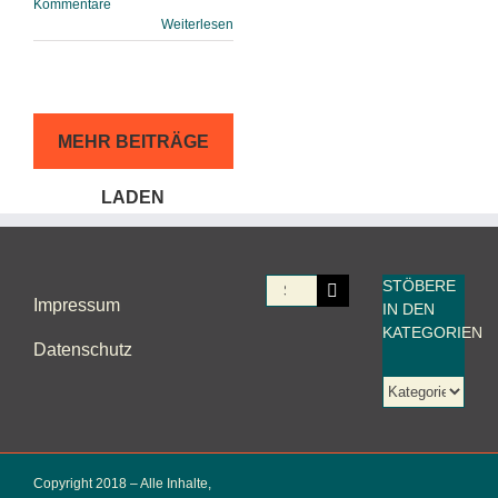
Kommentare
Weiterlesen
MEHR BEITRÄGE
LADEN
Suche
STÖBERE
Impressum
IN DEN
nach:
KATEGORIEN
Datenschutz
Stöbere
in
den
Kategorien
Copyright 2018 – Alle Inhalte,