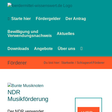
Zum
Inhalt
springen
Starte hier
Fördergelder
Der Antrag
Bewilligung und
Aktuelles
Verwendungsnachweis
Downloads
Angebote
Über uns
Förderer
Du bist hier:
Startseite
Schlagwort:
Förderer
NDR
Musikförderung
Der NDR verwendet