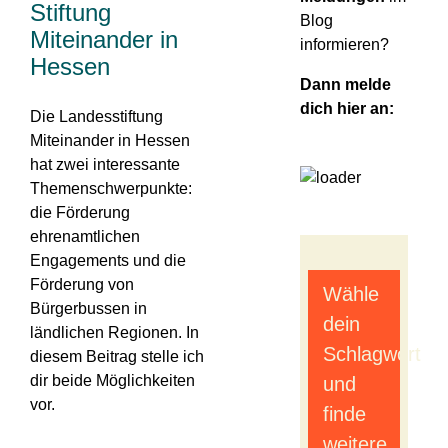
Stiftung
Blog
Miteinander in
informieren?
Hessen
Dann melde
dich hier an:
Die Landesstiftung
Miteinander in Hessen
hat zwei interessante
Themenschwerpunkte:
die Förderung
ehrenamtlichen
Engagements und die
Förderung von
Wähle
Bürgerbussen in
dein
ländlichen Regionen. In
Schlagwort
diesem Beitrag stelle ich
dir beide Möglichkeiten
und
vor.
finde
weitere