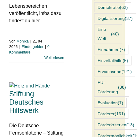
Lebensbereichen
Demokratie
(62)
veröffentlicht, Infos dazu
Digitalisierung
(37)
findest du hier.
Eine
(40)
Welt
Von
Monika
|
21 04
2026
|
Fördergelder
|
0
Einnahmen
(7)
Kommentare
Weiterlesen
Einzelfallhilfe
(5)
Erwachsene
(121)
EU-
(38)
Förderung
Stiftung
Deutsches
Evaluation
(7)
Hilfswerk
Förderer
(161)
Förderkriterien
(13)
Die Deutsche
Fernsehlotterie – Stiftung
Fördermöglichkeit
(1