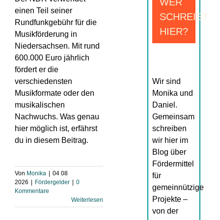
WER
einen Teil seiner
SCHREIBT
Rundfunkgebühr für die
HIER?
Musikförderung in
Niedersachsen. Mit rund
600.000 Euro jährlich
fördert er die
verschiedensten
Wir sind
Musikformate oder den
Monika und
musikalischen
Daniel.
Nachwuchs. Was genau
Gemeinsam
hier möglich ist, erfährst
schreiben
du in diesem Beitrag.
wir hier im
Blog über
Fördermittel
Von
Monika
|
04 08
für
2026
|
Fördergelder
|
0
gemeinnützige
Kommentare
Projekte –
Weiterlesen
von der