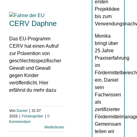
ersten
Projektidee
bis zum
CERV Daphne
Verwendungsnachw
Monika
Das EU-Programm
bringt über
CERV hat einen Aufruf
25 Jahre
zur Prävention von
Praxiserfahrung
geschlechtsspezifischer
im
Gewalt und Gewalt
Fördermittelbereich
gegen Kinder
ein, Daniel
veröffentlicht. Hier
sein
erfährst du mehr dazu
Fachwissen
als
zertifizierter
Von
Daniel
|
31 07
2026
|
Fördergelder
|
0
Fördermittelmanage
Kommentare
Gemeinsam
Weiterlesen
teilen wir