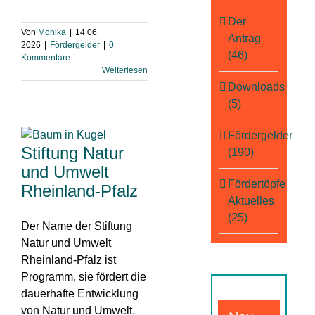
Der
Von
Monika
|
14 06
Antrag
2026
|
Fördergelder
|
0
(46)
Kommentare
Weiterlesen
Downloads
(5)
Fördergelder
Stiftung Natur
(190)
und Umwelt
Fördertöpfe
Rheinland-Pfalz
Aktuelles
(25)
Der Name der Stiftung
Natur und Umwelt
Rheinland-Pfalz ist
Programm, sie fördert die
dauerhafte Entwicklung
von Natur und Umwelt,