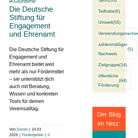
Sport
(35)
Die Deutsche
Teilhabe
(6)
Stiftung für
Umwelt
(55)
Engagement
und Ehrenamt
Verwendungsnachw
zahlenmäßiger
(5)
Die Deutsche Stiftung für
Nachweis
Engagement und
Ehrenamt bietet weit
Zielgruppe
(14)
mehr als nur Fördermittel
öffentliche
– sie unterstützt dich
(64)
Förderung
auch mit Beratung,
Wissen und konkreten
Tools für deinen
Vereinsalltag.
Der Blog
im Netz:
Von
Daniel
|
24 03
2026
|
Fördergelder
|
0