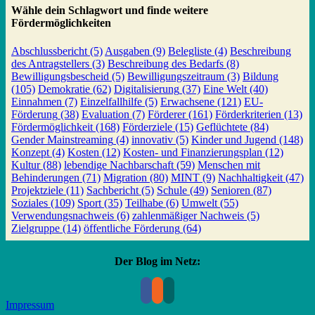
Wähle dein Schlagwort und finde weitere
Fördermöglichkeiten
Abschlussbericht
(5)
Ausgaben
(9)
Belegliste
(4)
Beschreibung
des Antragstellers
(3)
Beschreibung des Bedarfs
(8)
Bewilligungsbescheid
(5)
Bewilligungszeitraum
(3)
Bildung
(105)
Demokratie
(62)
Digitalisierung
(37)
Eine Welt
(40)
Einnahmen
(7)
Einzelfallhilfe
(5)
Erwachsene
(121)
EU-
Förderung
(38)
Evaluation
(7)
Förderer
(161)
Förderkriterien
(13)
Fördermöglichkeit
(168)
Förderziele
(15)
Geflüchtete
(84)
Gender Mainstreaming
(4)
innovativ
(5)
Kinder und Jugend
(148)
Konzept
(4)
Kosten
(12)
Kosten- und Finanzierungsplan
(12)
Kultur
(88)
lebendige Nachbarschaft
(59)
Menschen mit
Behinderungen
(71)
Migration
(80)
MINT
(9)
Nachhaltigkeit
(47)
Projektziele
(11)
Sachbericht
(5)
Schule
(49)
Senioren
(87)
Soziales
(109)
Sport
(35)
Teilhabe
(6)
Umwelt
(55)
Verwendungsnachweis
(6)
zahlenmäßiger Nachweis
(5)
Zielgruppe
(14)
öffentliche Förderung
(64)
Der Blog im Netz:
Impressum