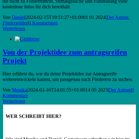
die nicht zu Fördermitteln, Stiftungssuche und Fundraising viele
kostenlose Infos für dich bereithält
Von
Daniel
|
2024-02-15T19:51:27+01:00
01 01 2024
|
Der Antrag
,
Fördergelder
|
0 Kommentare
Weiterlesen
Von der Projektidee zum antragsreifen
Projekt
Hier erfährst du, wie du deine Projektidee zur Antragsreife
weiterentwickeln kannst, um passgenau nach Förderern zu suchen.
Von
Monika
|
2024-02-16T14:01:55+01:00
14 05 2023
|
Der Antrag
|
0
Kommentare
Weiterlesen
WER SCHREIBT HIER?