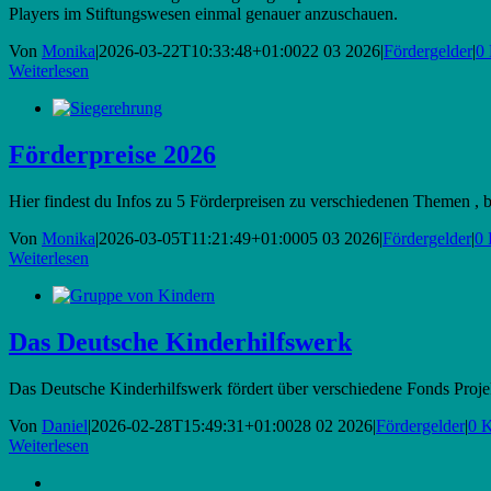
Players im Stiftungswesen einmal genauer anzuschauen.
Von
Monika
|
2026-03-22T10:33:48+01:00
22 03 2026
|
Fördergelder
|
0
Weiterlesen
Förderpreise 2026
Hier findest du Infos zu 5 Förderpreisen zu verschiedenen Themen , 
Von
Monika
|
2026-03-05T11:21:49+01:00
05 03 2026
|
Fördergelder
|
0
Weiterlesen
Das Deutsche Kinderhilfswerk
Das Deutsche Kinderhilfswerk fördert über verschiedene Fonds Projek
Von
Daniel
|
2026-02-28T15:49:31+01:00
28 02 2026
|
Fördergelder
|
0 
Weiterlesen