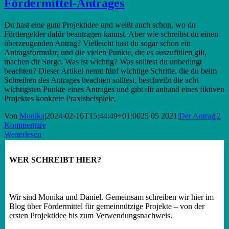
Fördermittel-Antrages
Du hast eine gute Projektidee und weißt auch schon, wo du
Fördergelder dafür beantragen kannst. Aber wie schreibst du einen
überzeugenden Antrag? Vielleicht hast du sogar schon ein
Antragsformular, und die vielen Punkte, die es auszufüllen gilt,
machen dir Sorge. Was ist wichtig? Was solltest du unbedingt
beachten? Dieser Artikel nennt fünf wichtige Schritte, die du beim
Schreiben des Antrages beachten solltest, beschreibt die acht
wichtigsten Punkte eines Antrages und gibt dir anhand eines fiktiven
Projektes konkrete Praxisbeispiele.
Von
Monika
|
2024-02-16T15:44:49+01:00
25 05 2021
|
Der Antrag
|
2
Kommentare
Weiterlesen
WER SCHREIBT HIER?
Wir sind Monika und Daniel. Gemeinsam schreiben wir hier im
Blog über Fördermittel für gemeinnützige Projekte – von der
ersten Projektidee bis zum Verwendungsnachweis.