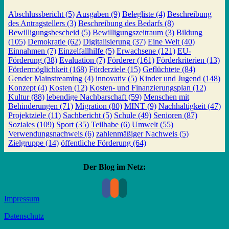
Abschlussbericht
(5)
Ausgaben
(9)
Belegliste
(4)
Beschreibung
des Antragstellers
(3)
Beschreibung des Bedarfs
(8)
Bewilligungsbescheid
(5)
Bewilligungszeitraum
(3)
Bildung
(105)
Demokratie
(62)
Digitalisierung
(37)
Eine Welt
(40)
Einnahmen
(7)
Einzelfallhilfe
(5)
Erwachsene
(121)
EU-
Förderung
(38)
Evaluation
(7)
Förderer
(161)
Förderkriterien
(13)
Fördermöglichkeit
(168)
Förderziele
(15)
Geflüchtete
(84)
Gender Mainstreaming
(4)
innovativ
(5)
Kinder und Jugend
(148)
Konzept
(4)
Kosten
(12)
Kosten- und Finanzierungsplan
(12)
Kultur
(88)
lebendige Nachbarschaft
(59)
Menschen mit
Behinderungen
(71)
Migration
(80)
MINT
(9)
Nachhaltigkeit
(47)
Projektziele
(11)
Sachbericht
(5)
Schule
(49)
Senioren
(87)
Soziales
(109)
Sport
(35)
Teilhabe
(6)
Umwelt
(55)
Verwendungsnachweis
(6)
zahlenmäßiger Nachweis
(5)
Zielgruppe
(14)
öffentliche Förderung
(64)
Der Blog im Netz:
Impressum
Datenschutz