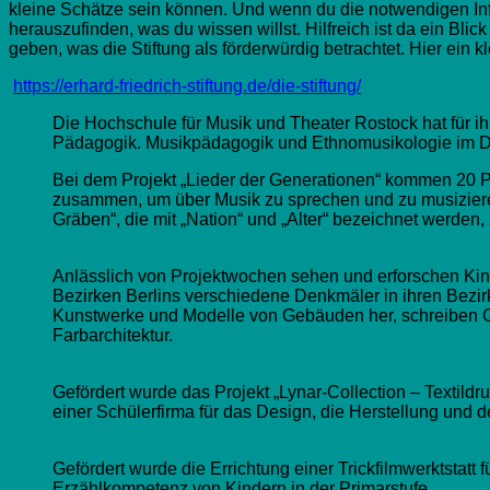
kleine Schätze sein können. Und wenn du die notwendigen Info
herauszufinden, was du wissen willst. Hilfreich ist da ein Blick
geben, was die Stiftung als förderwürdig betrachtet. Hier ei
https://erhard-friedrich-stiftung.de/die-stiftung/
Die Hochschule für Musik und Theater Rostock hat für i
Pädagogik. Musikpädagogik und Ethnomusikologie im Di
Bei dem Projekt „Lieder der Generationen“ kommen 20 
zusammen, um über Musik zu sprechen und zu musizier
Gräben“, die mit „Nation“ und „Alter“ bezeichnet werden,
Anlässlich von Projektwochen sehen und erforschen Kin
Bezirken Berlins verschiedene Denkmäler in ihren Bezirk
Kunstwerke und Modelle von Gebäuden her, schreiben Ge
Farbarchitektur.
Gefördert wurde das Projekt „Lynar-Collection – Textildr
einer Schülerfirma für das Design, die Herstellung und d
Gefördert wurde die Errichtung einer Trickfilmwerktstatt 
Erzählkompetenz von Kindern in der Primarstufe.