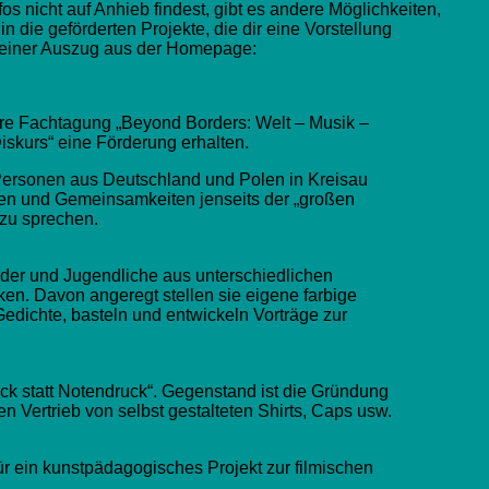
s nicht auf Anhieb findest, gibt es andere Möglichkeiten,
 in die geförderten Projekte, die dir eine Vorstellung
n kleiner Auszug aus der Homepage:
hre Fachtagung „Beyond Borders: Welt – Musik –
skurs“ eine Förderung erhalten.
Personen aus Deutschland und Polen in Kreisau
en und Gemeinsamkeiten jenseits der „großen
 zu sprechen.
der und Jugendliche aus unterschiedlichen
en. Davon angeregt stellen sie eigene farbige
dichte, basteln und entwickeln Vorträge zur
uck statt Notendruck“. Gegenstand ist die Gründung
en Vertrieb von selbst gestalteten Shirts, Caps usw.
für ein kunstpädagogisches Projekt zur filmischen