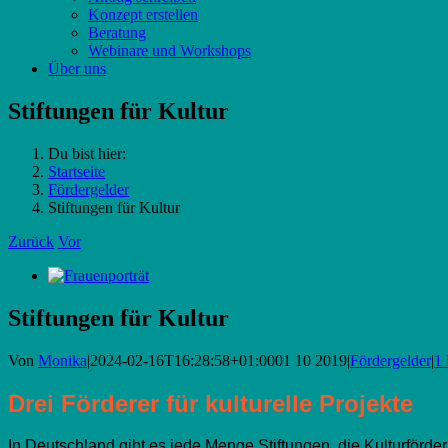
Konzept erstellen
Beratung
Webinare und Workshops
Über uns
Stiftungen für Kultur
Du bist hier:
Startseite
Fördergelder
Stiftungen für Kultur
Zurück
Vor
Zeige
grösseres
Bild
Stiftungen für Kultur
Von
Monika
|
2024-02-16T16:28:58+01:00
01 10 2019
|
Fördergelder
|
1
Drei Förderer für kulturelle Projekte
In Deutschland gibt es jede Menge Stiftungen, die Kulturförde