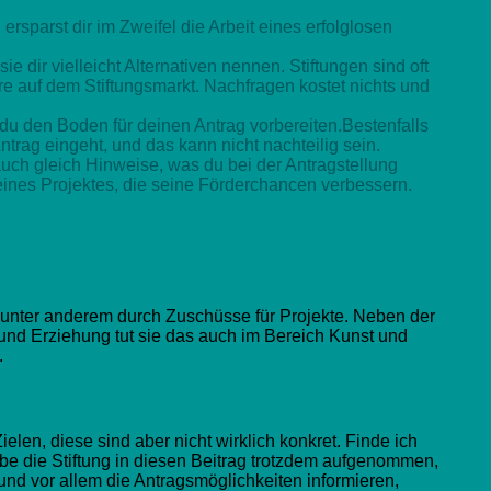
 ersparst dir im Zweifel die Arbeit eines erfolglosen
sie dir vielleicht Alternativen nennen. Stiftungen sind oft
re auf dem Stiftungsmarkt. Nachfragen kostet nichts und
 du den Boden für deinen Antrag vorbereiten.Bestenfalls
ntrag eingeht, und das kann nicht nachteilig sein.
uch gleich Hinweise, was du bei der Antragstellung
deines Projektes, die seine Förderchancen verbessern.
it unter anderem durch Zuschüsse für Projekte. Neben der
nd Erziehung tut sie das auch im Bereich Kunst und
.
elen, diese sind aber nicht wirklich konkret. Finde ich
abe die Stiftung in diesen Beitrag trotzdem aufgenommen,
t und vor allem die Antragsmöglichkeiten informieren,