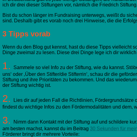
ich dir drei dieser Stiftungen vor, nämlich die Friedrich Stiftun
Bist du schon länger im Fundraising unterwegs, weißt du siche
sind. Deshalb gibt es vorab noch drei Hinweise, die die Erfo
3 Tipps vorab
Wenn du den Blog gut kennst, hast du diese Tipps vielleicht s
Dinge zweimal zu lesen. Diese drei Dinge lege ich dir wirklic
1.
Sammele so viel Info zu der Stiftung, wie du kannst. Stö
uns‘ oder ‚Über den Stifter/die Stifterrin‘, schau dir die geförder
Stiftung und ihre Prioritäten zu bekommen. Und das wiederum h
der Stiftung wichtig ist.
2.
Lies dir auf jeden Fall die Richtlinien, Fördergrundsätze 
findest du wichtige Infos zu den Fördermodalitäten und dem, wa
3.
Nimm dann Kontakt mit der Stiftung auf und schildere ku
am besten machst, kannst du im Beitrag
30 Sekunden für mein
Förderer bringt dir mehrere Vorteile: