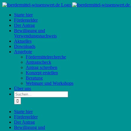
Zum
Inhalt
Starte hier
springen
Fördergelder
Der Antrag
Bewilligung und
Verwendungsnachweis
Aktuelles
Downloads
Angebote
Fördermittelrecherche
Antragscheck
Antrag schreiben
Konzept erstellen
Beratung
Webinare und Workshops
Über uns
Suche
nach:
Starte hier
Fördergelder
Der Antrag
Bewilligung und