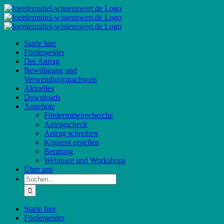
Zum
Inhalt
springen
Starte hier
Fördergelder
Der Antrag
Bewilligung und
Verwendungsnachweis
Aktuelles
Downloads
Angebote
Fördermittelrecherche
Antragscheck
Antrag schreiben
Konzept erstellen
Beratung
Webinare und Workshops
Über uns
Suche
nach:
Starte hier
Fördergelder