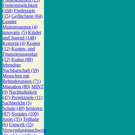
Fördermöglichkeit
(168)
Förderziele
(15)
Geflüchtete
(84)
Gender
Mainstreaming
(4)
innovativ
(5)
Kinder
und Jugend
(148)
Konzept
(4)
Kosten
(12)
Kosten- und
Finanzierungsplan
(12)
Kultur
(88)
lebendige
Nachbarschaft
(59)
Menschen mit
Behinderungen
(71)
Migration
(80)
MINT
(9)
Nachhaltigkeit
(47)
Projektziele
(11)
Sachbericht
(5)
Schule
(49)
Senioren
(87)
Soziales
(109)
Sport
(35)
Teilhabe
(6)
Umwelt
(55)
Verwendungsnachweis