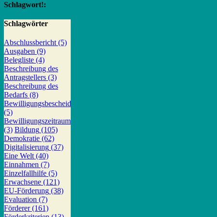
Schlagwort!:
Schlagwörter
Abschlussbericht
(5)
Ausgaben
(9)
Belegliste
(4)
Beschreibung des
Antragstellers
(3)
Beschreibung des
Bedarfs
(8)
Bewilligungsbescheid
(5)
Bewilligungszeitraum
(3)
Bildung
(105)
Demokratie
(62)
Digitalisierung
(37)
Eine Welt
(40)
Einnahmen
(7)
Einzelfallhilfe
(5)
Erwachsene
(121)
EU-Förderung
(38)
Evaluation
(7)
Förderer
(161)
Förderkriterien
(13)