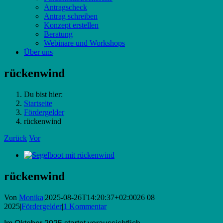
Antragscheck
Antrag schreiben
Konzept erstellen
Beratung
Webinare und Workshops
Über uns
rückenwind
Du bist hier:
Startseite
Fördergelder
rückenwind
Zurück
Vor
Zeige
grösseres
Bild
rückenwind
Von
Monika
|
2025-08-26T14:20:37+02:00
26 08
2025
|
Fördergelder
|
1 Kommentar