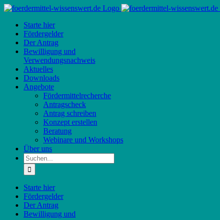
Zum
Inhalt
Starte hier
springen
Fördergelder
Der Antrag
Bewilligung und
Verwendungsnachweis
Aktuelles
Downloads
Angebote
Fördermittelrecherche
Antragscheck
Antrag schreiben
Konzept erstellen
Beratung
Webinare und Workshops
Über uns
Suche
nach:
Starte hier
Fördergelder
Der Antrag
Bewilligung und