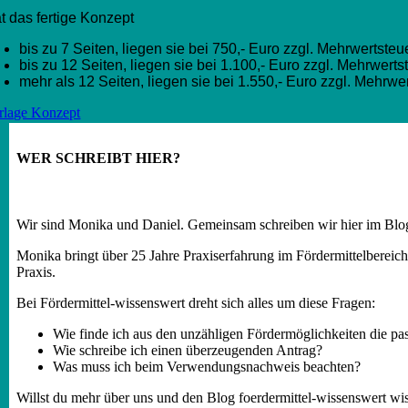
t das fertige Konzept
bis zu 7 Seiten, liegen sie bei 750,- Euro zzgl. Mehrwertsteue
bis zu 12 Seiten, liegen sie bei 1.100,- Euro zzgl. Mehrwerts
mehr als 12 Seiten, liegen sie bei 1.550,- Euro zzgl. Mehrwer
rlage Konzept
WER SCHREIBT HIER?
Wir sind Monika und Daniel. Gemeinsam schreiben wir hier im Blog
Monika bringt über 25 Jahre Praxiserfahrung im Fördermittelbereich
Praxis.
Bei Fördermittel-wissenswert dreht sich alles um diese Fragen:
Wie finde ich aus den unzähligen Fördermöglichkeiten die p
Wie schreibe ich einen überzeugenden Antrag?
Was muss ich beim Verwendungsnachweis beachten?
Willst du mehr über uns und den Blog foerdermittel-wissenswert wi