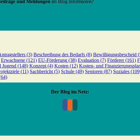
 Beiträge und Meldungen
im Blog informieren?
ntragstellers
(3)
Beschreibung des Bedarfs
(8)
Bewilligungsbescheid
(
Erwachsene
(121)
EU-Förderung
(38)
Evaluation
(7)
Förderer
(161)
F
d Jugend
(148)
Konzept
(4)
Kosten
(12)
Kosten- und Finanzierungspla
rojektziele
(11)
Sachbericht
(5)
Schule
(49)
Senioren
(87)
Soziales
(109
(64)
Der Blog im Netz: