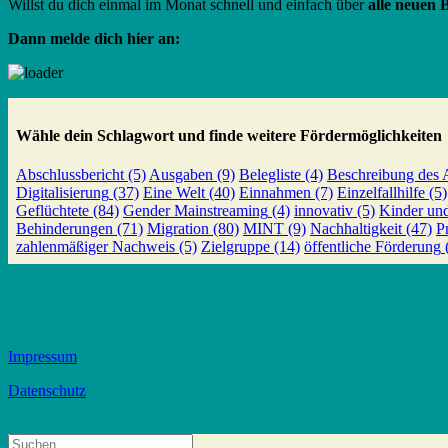
Willst du dich einmal im Monat schnell und einfach über
alle neuen
Dann melde dich hier an:
Wähle dein Schlagwort und finde weitere Fördermöglichkeiten
Abschlussbericht
(5)
Ausgaben
(9)
Belegliste
(4)
Beschreibung des A
Digitalisierung
(37)
Eine Welt
(40)
Einnahmen
(7)
Einzelfallhilfe
(5)
Geflüchtete
(84)
Gender Mainstreaming
(4)
innovativ
(5)
Kinder un
Behinderungen
(71)
Migration
(80)
MINT
(9)
Nachhaltigkeit
(47)
P
zahlenmäßiger Nachweis
(5)
Zielgruppe
(14)
öffentliche Förderung
Impressum
Datenschutz
Suche