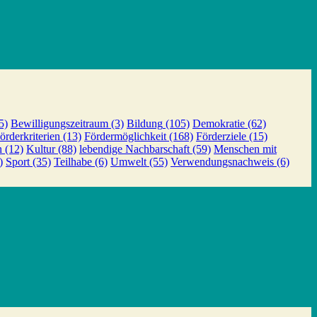
5)
Bewilligungszeitraum
(3)
Bildung
(105)
Demokratie
(62)
örderkriterien
(13)
Fördermöglichkeit
(168)
Förderziele
(15)
n
(12)
Kultur
(88)
lebendige Nachbarschaft
(59)
Menschen mit
)
Sport
(35)
Teilhabe
(6)
Umwelt
(55)
Verwendungsnachweis
(6)